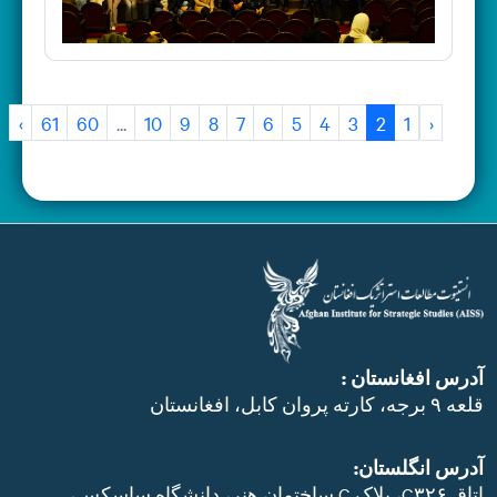
›
61
60
...
10
9
8
7
6
5
4
3
2
1
‹
آدرس افغانستان :
قلعه ۹ برجه، کارته پروان کابل، افغانستان
آدرس انگلستان:
اتاق C۳۲۶، بلاک C ساختمان هنر، دانشگاه ساسکس،