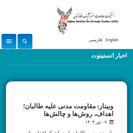
English
فارسی
tion
ج
س
اخبار انستیتوت
ت
ج
و
وبینار: مقاومت مدنی علیه طالبان؛
اهداف، روش‌ها و چالش‌ها
۰۷ ثور ۱۴۰۴
انستیتوت مطالعات استراتژیک افغانستان