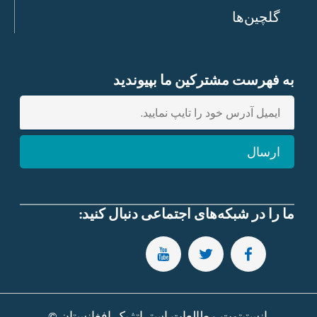
گلچین‌ها
به فهرست مشترکین ما بپیوندید
E
n
t
ارسال
e
r
e
m
ما را در شبکه‌های اجتماعی دنبال کنید:
a
i
SUBSCRIBE TO OUR YOUTUBE CHANNEL
FOLLOW US ON TWITTER
FOLLOW US ON FACEBOOK
l
انستیتوت مطالعات استراتژیک افغانستان ©