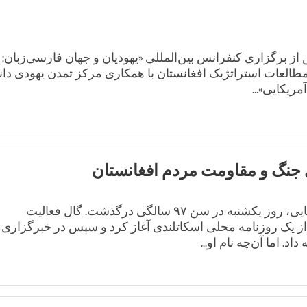
اه ۸ میزان/مهر - ۲۹ سپتامبر ۲۰۲۵، پس از برگزاری کنفرانس بین‌المللی «یهودیان و جهان فارسی‌زبان:
طالعات استراتژیک افغانستان با همکاری مرکز تمدن یهودی دا
ریکایی»...
جنگ و مقاومت مردم افغانستان
سندی گال، خبرنگار، نویسنده و مستندساز بریتانیایی، روز یکشنبه در سن ۹۷ سالگی درگذشت. گال فعالیت
 از یک روزنامه محلی اسکاتلندی آغاز کرد و سپس در خبرگزاری
اد. اما آن‌چه نام او...