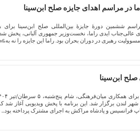
ما در مراسم اهدای جایزه‌ صلح ابن‌سینا
ج‌شنبه، ۲۶ جون ۲۰۲۵، طی مراسم ششمین دورهٔ جایزهٔ بین‌المللی صلح ابن‌سینا بر
ی عالی‌جناب ایدی راما، نخست‌وزیر جمهوری آلبانی، پخش شد،
ولیت رهبری در دوران بحران بود. راما این جایزه را نه به&zw...
صلح ابن‌سینا
 در شهر لندن برگزار شد. این برنامه با پخش ویدیویی آغاز شد ک
 فرانسیس و پادشاه مراکش به اجرای مشترک پرداخته بود...