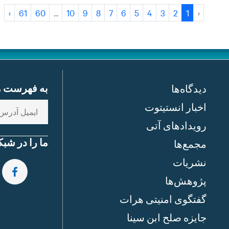
›
61
60
...
10
9
8
7
6
5
4
3
2
1
‹
به فهرست مش
دیدگاه‌ها
E
اخبار انستیتوت
n
رویدادهای آتی
t
ما را در شبک
مجمع‌ها
e
نشریات
r
e
EBOOK
پژوهش‌ها
m
گفتگوی امنیتی هرات
a
جایزه صلح ابن سینا
i