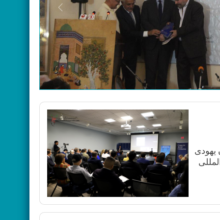
Previous
تمدن یهودی
لمللی