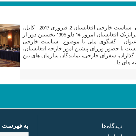
نخستین دور گفتگوی ملی پیرامون سیاست خارجی افغانستان 2 فبروری 2017 - کابل،
افغانستان انستیتوت مطالعات استراتژیک افغانستان امروز 14 دلو 1395 نخستین دور از
 عنوان گفتگوی ملی با موضوع سیاست خارجی
شست با حضور وزرای پیشین امور خارجه افغانستان،
 گذاران، سفرای خارجی، نمایندگان سازمان های بین
های دا...
به فهرست مش
دیدگاه‌ها