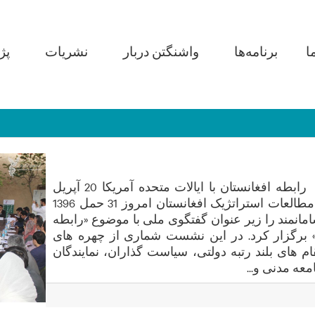
Main navi
ا
برنامه‌ها
واشنگتن دربار
نشریات
پژ
دومین دور گفتگوی ملی پیرامون رابطه افغانستان با ایالات متحده آمریکا 20 آپریل
2017 - کابل، افغانستان انستیتوت مطالعات استراتژیک افغانستان امروز 31 حمل 1396
انمند را زیر عنوان گفتگوی ملی با موضوع «رابطه
کا» برگزار کرد. در این نشست شماری از چهره های
ام های بلند رتبه دولتی، سیاست گذاران، نمایندگان
عه مدنی و...