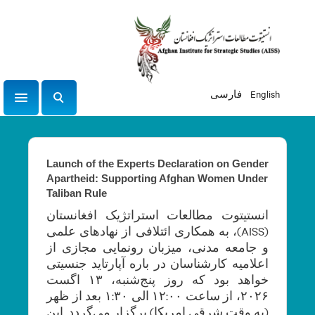
English
فارسی
tion
ج
س
ت
ج
Launch of the Experts Declaration on Gender
و
Apartheid: Supporting Afghan Women Under
Taliban Rule
انستیتوت مطالعات استراتژیک افغانستان
(AISS)، به همکاری ائتلافی از نهادهای علمی
و جامعه مدنی، میزبان رونمایی مجازی از
اعلامیه کارشناسان در باره آپارتاید جنسیتی
خواهد بود که روز پنج‌شنبه، ۱۳ اگست
۲۰۲۶، از ساعت ۱۲:۰۰ الی ۱:۳۰ بعد از ظهر
(به وقت شرقی امریکا) برگزار می‌گردد. این