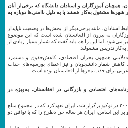
، همچنان آموزگاران و استادان دانشگاه که برخی‌از آنان
شهرها مشغول به‌کار هستند با به دلیل ناامنی‌ها دوباره به
یط استادان، مانند برخی‌دیگر از بخش‌ها در وضعیت ناپایدار
زگاران به بیرون از افغانستان شده است که این موضوع
 می‌شود. اما این ‌را‌ هم باید گفت که شمار بسیار زیادی از
به‌کار تدریس مشغولند.
 به‌دلایلی همچون بحران اقتصادی، کاهش‌حقوق و دستمزد
 کاهش شمار دانشجویان و نیز اعطای بورسیه‌های‌ جذاب
ربی برای جذب مغزها از افغانستان بوده است.
مه‌های اقتصادی و بازرگانی در افغانستان، به‌ویژه در
در کنفرانس بین‌المللی بازسازی افغانستان که در سال ۲۰۰۲ در توکیو برگزار شد، ایران تعهدکرد که در مجموع مبلغ
 و بر این ‌اساس، ایران هر ساله چن دطرح را که با توافق دو
از جمله این طرح‌ها، ساخت جاده ۱۲۰کیلومتری «دوغارون ـ هرات» با هزینه ۶۰ میلیون‌ دلار، طرح برق‌رسانی شامل