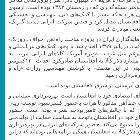
بهره‌برداری از پست ۴۰۰ کیلوولتی «تربت‌جام» و ۲۰۰ کیلومتر شبکه‌گذاری که در زمستان ۱۳۸۳ بوده است. ازسوی
ی‌ هرات» که بیشتر با کمک‌های ‌فنی، مهندسی و لجستیکی
غانستان تبدیل کرد و چندین شرکت ایرانی (مانند گلرنگ،
عتی مبادرت کردند.
ایه‌گذاری ایران در پروژه ساخت راه‌آهن «خواف ـ روزنک»
است که با حضور آقایان روحانی و غنی، روسای جمهور وقت، در پاییز ۱۳۹۹ افتتاح شد. با وجود کمک‌های بین‌المللی و
غم میل غرب، به‌ویژه آمریکا، کالاهای ‌ایرانی مرتب به
افغانستان صادر شده‌اند تاجایی‌که در سال ۱۳۹۹ ایران ۳ میلیارد ‌دلار کالا به افغانستان صادرکرد. احداث ۱۲۰کیلومتر
منیتی در این منطقه، با کوشش مهندسین وزارت «راه و
ای آبرسانی در شرق افغانستان بوده است.
ای اقتصادی خود با افغانستان است. بهره‌برداری عملیاتی و
 خط‌آهن مذکور تا هرات باحضور کنسرسیوم توسعه ‌ریلی
اه» که با چالش‌های تامین‌بودجه همراه بوده است، حضور
ی خود در افغانستان باتوجه به سیاست حمایت از تولیدملی
ن را ممنوع می‌کند، حضور شرکت‌های ایرانی در بهره‌برداری
وناگون افغانستان و نیز صادرات سالانه ۲میلیارد دلار کالا به افغانستان همگی برنامه‌هایی بوده‌اند که دراین