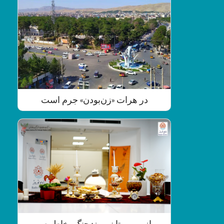
در هرات «زن‌بودن» جرم است
از پوریم تا نوروز: جنگ، خاطره و