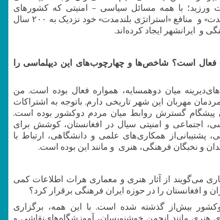
ت‌ ورزید؛ با همه مسائل سیاسی – امنیتی که کشورهای
فرامنطقه‌ای و بین‌المللی، بر پایه منافع «تاکتیکی کوتاه‌ مدت» و منافع «استراتژی بلند‌مدت» خود نزدیک به ۲۰۰ سال‌
 و ایرانشهر ایجاد کرده‌اند.
ی» فعال است؟ شاخص‌ها و چهارچوب‌های این دیپلماسی را
دهای‌دیرینه میان دوهمسایه، همواره فعال بوده است. من
دمان‌ مهربان این شهر تاریخی دارم. باتوجه به اشتراکات
گی پیشگام گسترش روابط میان مردم دوکشور بوده است.
ی، اجتماعی و امنیتی سیال در افغانستان، کوشش برای
، پشتیبانی‌از همکاری‌های علمی و دانشگاهی، ارتباط با
دان و نخبگان ‌فرهنگی، هنری و مانند این بوده است.
اری می‌گویند از آثار هنری و معماری هرات اطلاعات کمی
ان و افغانستان را در حوزه ایران ‌فرهنگی برقرار‌ کرد؟
دوکشور بیش‌از گذشته شده ‌است. با این‌ همه، برگزاری
ای هنری مانند انجمن‌ خوشنویسان، آموزشگاه‌های‌نقاشی و