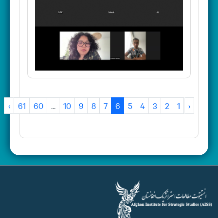
›
61
60
...
10
9
8
7
6
5
4
3
2
1
‹